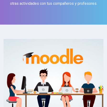
otras actividades con tus compañeros y profesores.