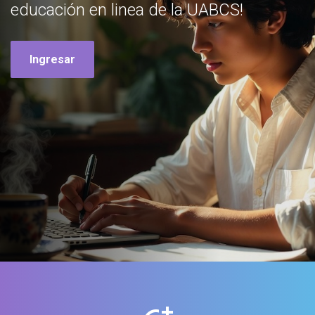
educación en linea de la UABCS!
Ingresar