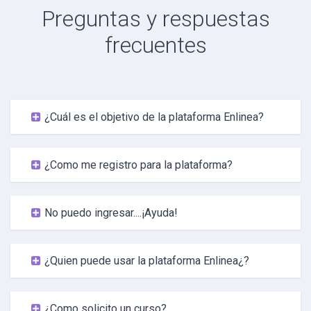
Preguntas y respuestas
frecuentes
¿Cuál es el objetivo de la plataforma Enlinea?
¿Como me registro para la plataforma?
No puedo ingresar....¡Ayuda!
¿Quien puede usar la plataforma Enlinea¿?
¿Como solicito un curso?